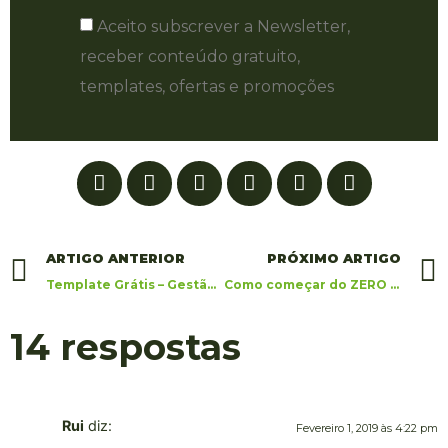
Aceito subscrever a Newsletter,
receber conteúdo gratuito,
templates, ofertas e promoções
ARTIGO ANTERIOR
PRÓXIMO ARTIGO
Template Grátis – Gestão Operacional Marketing Digital
Como começar do ZERO em Marketing Digital – 5 Dicas Essenciais
14 respostas
Rui
diz:
Fevereiro 1, 2019 às 4:22 pm