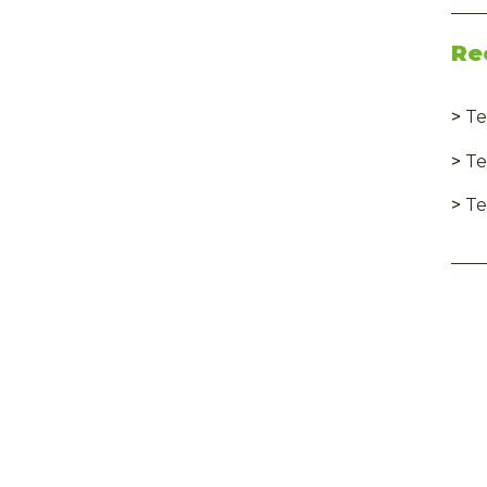
Re
>
Te
>
Te
>
Te