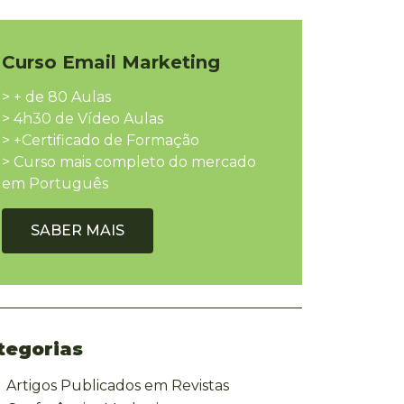
Curso Email Marketing
> + de 80 Aulas
> 4h30 de Vídeo Aulas
> +Certificado de Formação
> Curso mais completo do mercado
em Português
SABER MAIS
tegorias
Artigos Publicados em Revistas