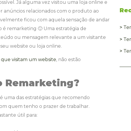
sível. Já alguma vez visitou uma loja online e
Rec
r anúncios relacionados com o produto ao
vavelmente ficou com aquela sensação de andar
>
Tem
so é remarketing 🙂 Uma estratégia de
teúdo ou mensagem relevante a um visitante
>
Te
eu website ou loja online.
>
Te
s que visitam um website
, não estão
do Remarketing?
a é uma das estratégias que recomendo
 com quem tenho o prazer de trabalhar.
tante útil para: