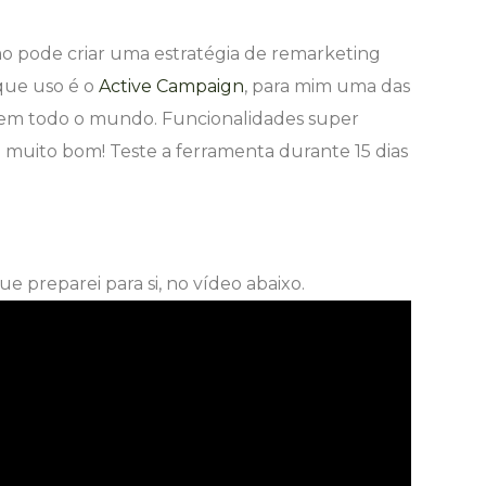
mo pode criar uma estratégia de remarketing
 que uso é o
Active Campaign
, para mim uma das
 em todo o mundo. Funcionalidades super
uito bom! Teste a ferramenta durante 15 dias
que preparei para si, no vídeo abaixo.